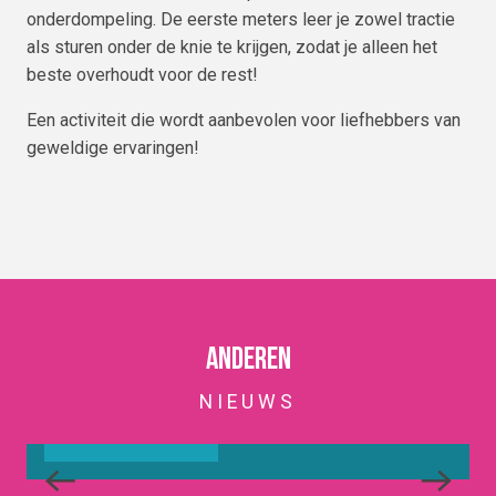
onderdompeling. De eerste meters leer je zowel tractie
als sturen onder de knie te krijgen, zodat je alleen het
beste overhoudt voor de rest!
Een activiteit die wordt aanbevolen voor liefhebbers van
geweldige ervaringen!
NACHTSKIËN BIJ LE COLLET:
ERVAAR DE BERGEN ONDER DE
STERRENHEMEL
Wat dacht je ervan om vanavond je dag te verlengen
H
Anderen
tot aan de sterrenhemel? Bij Le Collet is de nacht
a
NIEUWS
niet het einde van het skiën – het is het beste deel.
t
d
LEES MEER OVER