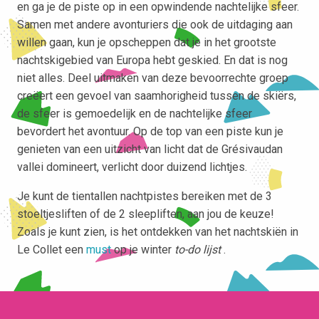
en ga je de piste op in een opwindende nachtelijke sfeer.
Samen met andere avonturiers die ook de uitdaging aan
willen gaan, kun je opscheppen dat je in het grootste
nachtskigebied van Europa hebt geskied. En dat is nog
niet alles. Deel uitmaken van deze bevoorrechte groep
creëert een gevoel van saamhorigheid tussen de skiërs,
de sfeer is gemoedelijk en de nachtelijke sfeer
bevordert het avontuur. Op de top van een piste kun je
genieten van een uitzicht van licht dat de Grésivaudan
vallei domineert, verlicht door duizend lichtjes.
Je kunt de tientallen nachtpistes bereiken met de 3
stoeltjesliften of de 2 sleepliften, aan jou de keuze!
Zoals je kunt zien, is het ontdekken van het nachtskiën in
Le Collet een
must
op je winter
to-do lijst
.