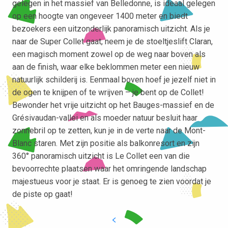
gelegen in het massief van Belledonne, is ideaal gelegen
op een hoogte van ongeveer 1400 meter en biedt
bezoekers een uitzonderlijk panoramisch uitzicht. Als je
naar de Super Collet gaat, neem je de stoeltjeslift Claran,
een magisch moment zowel op de weg naar boven als
aan de finish, waar elke beklommen meter een nieuw
natuurlijk schilderij is. Eenmaal boven hoef je jezelf niet in
de ogen te knijpen of te wrijven – je bent op de Collet!
Bewonder het vrije uitzicht op het Bauges-massief en de
Grésivaudan-vallei en als moeder natuur besluit haar
zonnebril op te zetten, kun je in de verte naar de Mont-
Blanc staren. Met zijn positie als balkonresort en zijn
360° panoramisch uitzicht is Le Collet een van die
bevoorrechte plaatsen waar het omringende landschap
majestueus voor je staat. Er is genoeg te zien voordat je
de piste op gaat!