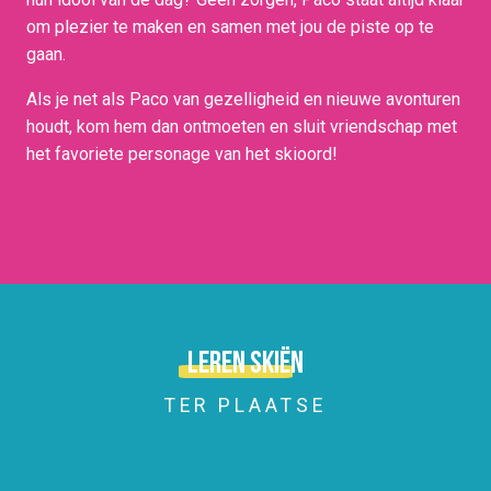
om plezier te maken en samen met jou de piste op te
gaan.
Als je net als Paco van gezelligheid en nieuwe avonturen
houdt, kom hem dan ontmoeten en sluit vriendschap met
het favoriete personage van het skioord!
Leren skiën
TER PLAATSE