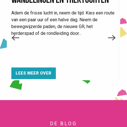
WANDELINGEN EN TREKTOCHTEN
É
m
Adem de frisse lucht in, neem de tijd. Kies een route
m
van een paar uur of een halve dag. Neem de
b
bewegwijzerde paden, de nieuwe GR, het
herderspad of de rondleiding door...
LEES MEER OVER
DE BLOG