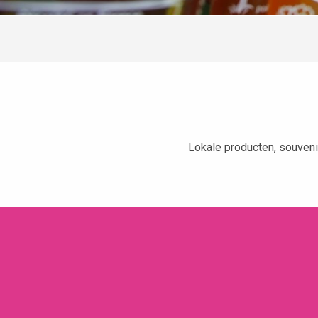
Lokale producten, souveni
Epicerie des Gentianes
L'Eterlou