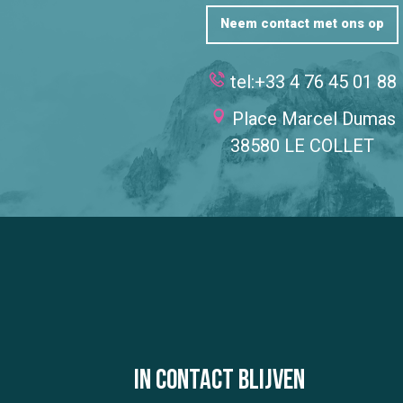
Neem contact met ons op
tel:+33 4 76 45 01 88
Place Marcel Dumas
38580 LE COLLET
In contact blijven