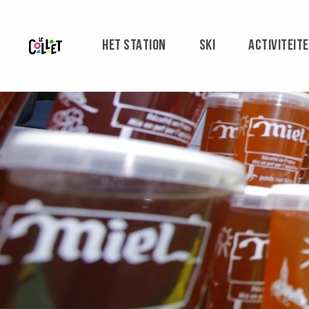
Aller
au
contenu
HET STATION
SKI
ACTIVITEIT
principal