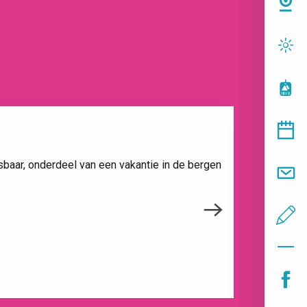
baar, onderdeel van een vakantie in de bergen
Meestal is h