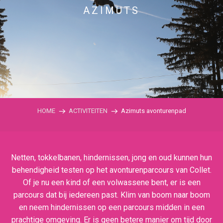
AZIMUTS
HOME
ACTIVITEITEN
Azimuts avonturenpad
Netten, tokkelbanen, hindernissen, jong en oud kunnen hun
behendigheid testen op het avonturenparcours van Collet.
Of je nu een kind of een volwassene bent, er is een
parcours dat bij iedereen past. Klim van boom naar boom
en neem hindernissen op een parcours midden in een
prachtige omgeving. Er is geen betere manier om tijd door