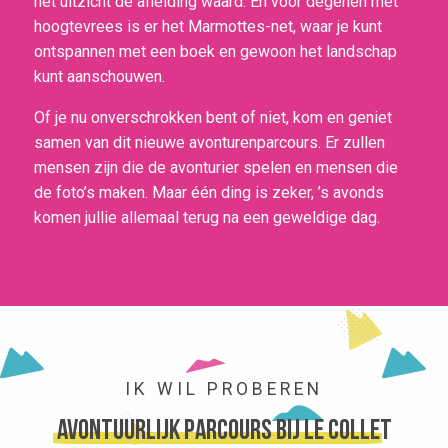
het uitzicht de afleiding waard. En voor degenen met
hoogtevrees is er het Marmottes-net, waar je kunt
ontspannen met een boek en gewoon het landschap
kunt aanschouwen.
Of je nu onverschrokken bent of niet, kom en geniet
samen van dit nieuwe avonturenparcours. Er zullen
mensen zijn die de avonturier spelen en mensen die
de foto’s maken. Maar één ding is zeker, ’s avonds
komen jullie allemaal terug na een geweldige dag.
IK WIL PROBEREN
Avontuurlijk parcours bij Le Collet