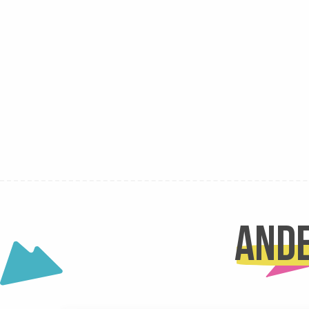
Mathilde Dupuy Podologue
Marie-Pierre Desmuret-Demure Orthophoniste
Stachura Marina, Infirmière
Delphine coulon, Anne Ringot Sages femmes
Cabinet de Kinesithérapie
Elodie Terret Ostéopathe
Ande