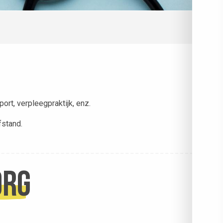
port, verpleegpraktijk, enz.
fstand.
org