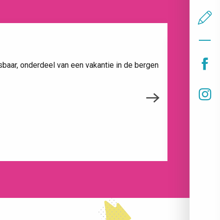
ONTDEK
baar, onderdeel van een vakantie in de bergen
Vers aange