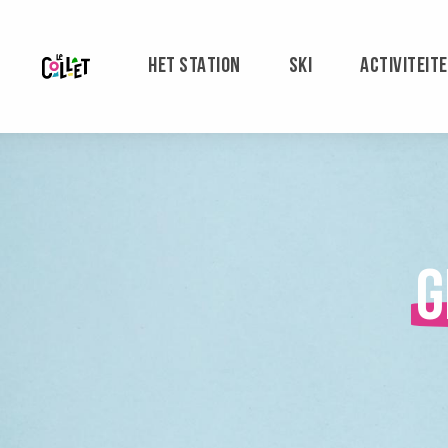
Aller
au
contenu
HET STATION
SKI
ACTIVITEIT
principal
G