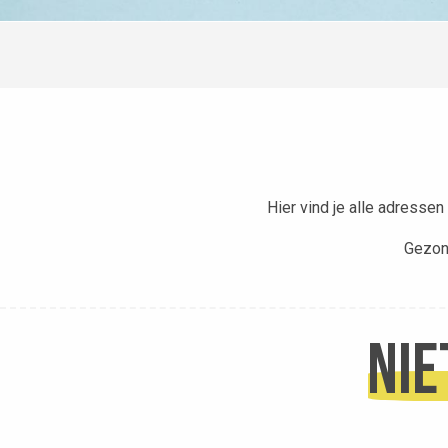
Hier vind je alle adressen 
Gezond
Apotheek Pays d'Allevard
Apotheek van Bréda in Allevard
Nie
Pharmacie des Thermes in Allevard
Allevard Ambulances
SCM Medilac Cabinet Medical des Dr Clement, Grangeon, Gre
Dr Cécile Grangeon