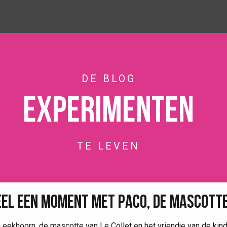
DE BLOG
Experimenten
TE LEVEN
EEL EEN MOMENT MET PACO, DE MASCOTT
 eekhoorn, de mascotte van Le Collet en het vriendje van de kin