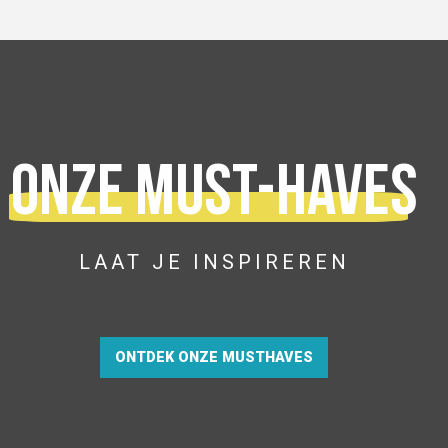
Onze must-haves
LAAT JE INSPIREREN
ONTDEK ONZE MUSTHAVES