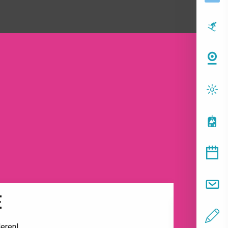
E
deren!