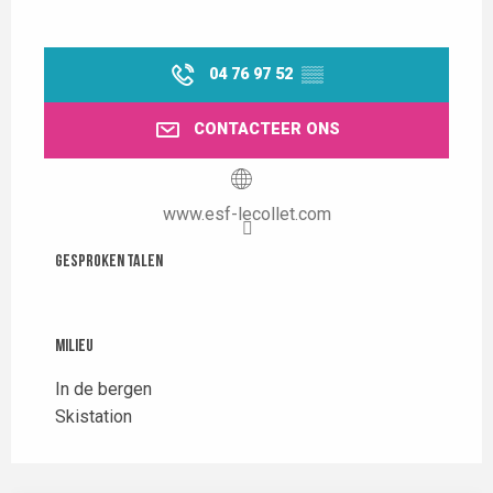
04 76 97 52
▒▒
CONTACTEER ONS
www.esf-lecollet.com
Gesproken talen
Gesproken talen
Milieu
Milieu
In de bergen
Skistation