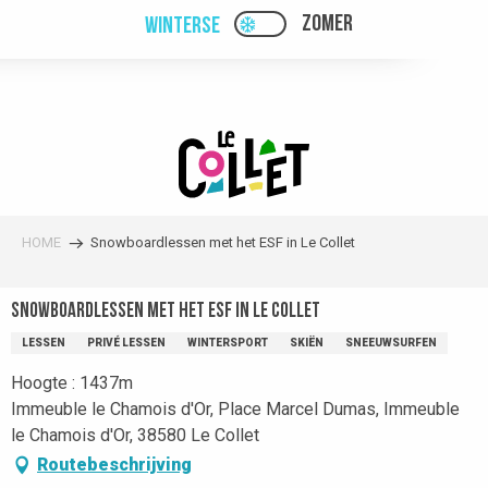
Aller
ZOMER
WINTERSE
PAGE D’ACCUEIL ACTUEL
PAGE D’ACCUEIL ACTUELLE HIVER : PAS
au
contenu
principal
HOME
Snowboardlessen met het ESF in Le Collet
Snowboardlessen met het ESF in Le Collet
LESSEN
PRIVÉ LESSEN
WINTERSPORT
SKIËN
SNEEUWSURFEN
Hoogte : 1437m
Immeuble le Chamois d'Or, Place Marcel Dumas, Immeuble
le Chamois d'Or, 38580 Le Collet
Routebeschrijving