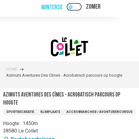
Aller
ZOMER
WINTERSE
PAGE D’ACCUEIL ACTUEL
PAGE D’ACCUEIL ACTUELLE HIVER : PAS
au
contenu
principal
HOME
Azimuts Aventures Des Cîmes - Acrobatisch parcours op hoogte
Azimuts Aventures Des Cîmes - Acrobatisch parcours op
hoogte
SPORTRECREATIE
KLIMPLAATS
ACCROBRANCHE® / AVONTURENCURSUS
Hoogte : 1450m
38580 Le Collet