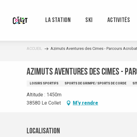
Aller
au
contenu
LA STATION
SKI
ACTIVITÉS
principal
ACCUEIL
Azimuts Aventures des Cimes - Parcours Acrobat
Azimuts Aventures des Cimes - Pa
LOISIRS SPORTIFS
SPORTS DE GRIMPE / SPORTS DE CORDE
SI
Altitude : 1450m
38580 Le Collet
M'y rendre
Localisation