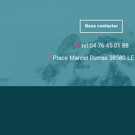
Nous contacter
tel:04 76 45 01 88
Place Marcel Dumas 38580 L