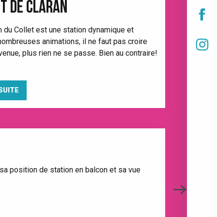
T DE CLARAN
on du Collet est une station dynamique et
nombreuses animations, il ne faut pas croire
 venue, plus rien ne se passe. Bien au contraire!
SUITE
VIBREZ 
sa position de station en balcon et sa vue
Événement pha
ce...