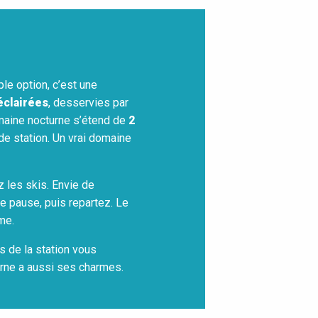
ple option, c’est une
éclairées
, desservies par
aine nocturne s’étend de
2
e station. Un vrai domaine
 les skis. Envie de
e pause, puis repartez. Le
me.
ts de la station vous
turne a aussi ses charmes.