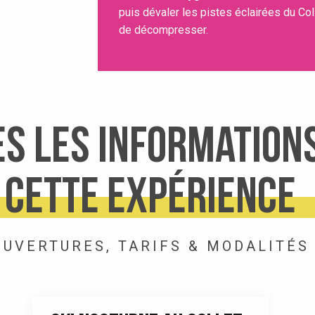
puis dévaler les pistes éclairées du Coll
de décompresser.
s les information
cette expérience
OUVERTURES, TARIFS & MODALITÉS