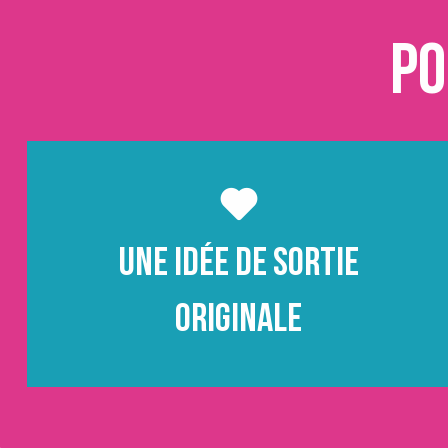
Po
Une idée de sortie
originale