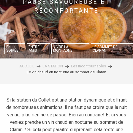
PAUSE SAVOUREUSE ET
RÉCONFORTANTE
EN
ENTRE
VIVRE LA
LE SOMMET DE
SOIRÉE
AMIS
MONTAGNE
CLARAN
ACCUEIL
LA STATION
Les incontournables
Le vin chaud en nocturne au sommet de Claran
Si la station du Collet est une station dynamique et offrant
de nombreuses animations, il ne faut pas croire que la nuit
venue, plus rien ne se passe. Bien au contraire! Et si vous
veniez prendre un vin chaud en nocturne au sommet de
Claran ? Si cela peut paraître surprenant, cela reste une