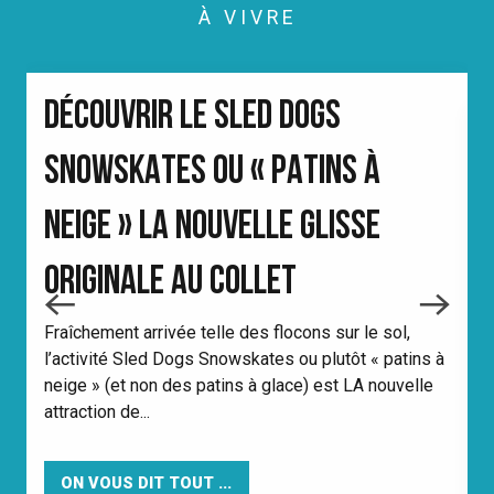
À VIVRE
DÉCOUVRIR LE SLED DOGS
SNOWSKATES OU « PATINS À
S
NEIGE » LA NOUVELLE GLISSE
o
v
ORIGINALE AU COLLET
C
Fraîchement arrivée telle des flocons sur le sol,
l’activité Sled Dogs Snowskates ou plutôt « patins à
neige » (et non des patins à glace) est LA nouvelle
attraction de...
ON VOUS DIT TOUT ...