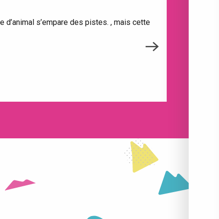
le d’animal s’empare des pistes. , mais cette
Lorsqu’on sé