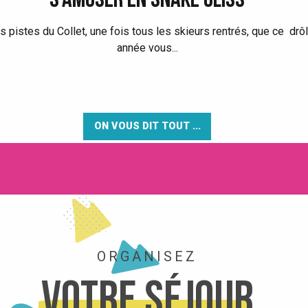
S’AMUSER EN SNAKE GLISS
s pistes du Collet, une fois tous les skieurs rentrés, que ce drô
année vous...
ON VOUS DIT TOUT ...
ORGANISEZ
Votre séjour