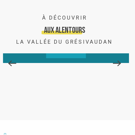
LAC DE LA MIRANDE
À DÉCOUVRIR
Pour tous ceux qui cherchent un coin ombragé non loin
du Collet pour s’offrir une journée détente, le lac de la
Aux alentours
Mirande sera l’endroit rêvé. Aux alentours du Collet, le
lac de...
LA VALLÉE DU GRÉSIVAUDAN
LIRE LA SUITE