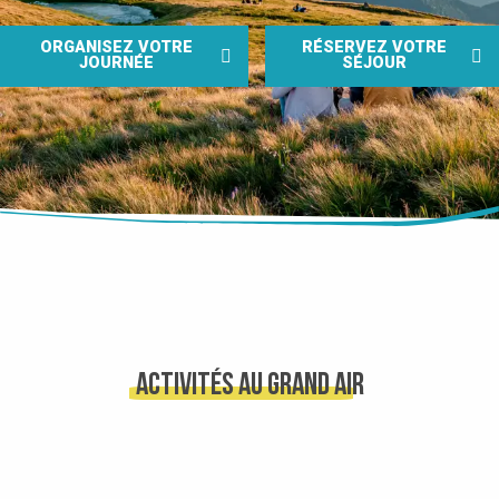
ORGANISEZ VOTRE
RÉSERVEZ VOTRE
JOURNÉE
SÉJOUR
Activités AU GRAND AIR
ESPACES NATURELS & LACS