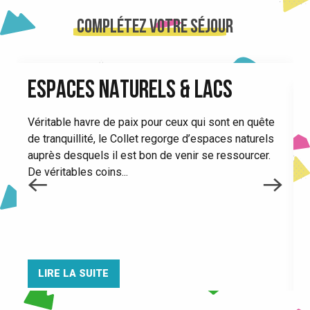
COMPLÉTEZ VOTRE SÉJOUR
ESPACES NATURELS & LACS
Véritable havre de paix pour ceux qui sont en quête
de tranquillité, le Collet regorge d’espaces naturels
R
auprès desquels il est bon de venir se ressourcer.
i
De véritables coins...
j
G
LIRE LA SUITE