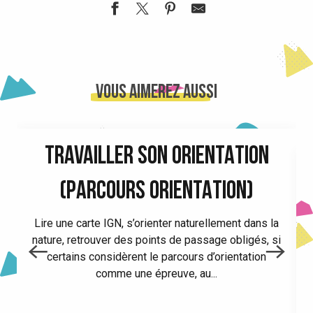
La Tour d'Avalon
Lac de la Mirande
Four à griller des anciennes forges d'Allevard
Vous aimerez aussi
Musée Forges et Moulins de Pinsot
La Galerie, Musée d'Allevard-les-Bains
Fort Barraux
TRAVAILLER SON ORIENTATION
Château du Touvet
Base de Loisirs Intercommunale de la Terrasse
(PARCOURS ORIENTATION)
Lire une carte IGN, s’orienter naturellement dans la
nature, retrouver des points de passage obligés, si
certains considèrent le parcours d’orientation
comme une épreuve, au...