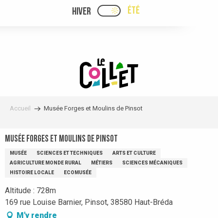
Aller
ÉTÉ
HIVER
PAGE D’ACCUEIL ACTUELLE
PAGE D’ACCUEIL ACTUELLE ÉTÉ : PASSE
au
contenu
principal
Accueil
Musée Forges et Moulins de Pinsot
Musée Forges et Moulins de Pinsot
MUSÉE
SCIENCES ET TECHNIQUES
ARTS ET CULTURE
AGRICULTURE MONDE RURAL
MÉTIERS
SCIENCES MÉCANIQUES
HISTOIRE LOCALE
ECOMUSÉE
Altitude : 728m
169 rue Louise Barnier, Pinsot, 38580 Haut-Bréda
M'y rendre