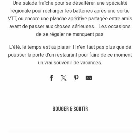
Une salade fraîche pour se désaltérer, une spécialité
régionale pour recharger les batteries après une sortie
VTT, ou encore une planche apéritive partagée entre amis
avant de passer aux choses sérieuses… Les occasions
de se régaler ne manquent pas.
L’été, le temps est au plaisir. Il n’en faut pas plus que de
pousser la porte d’un restaurant pour faire de ce moment
un vrai souvenir de vacances.
Le Chamois 1450
Restaurant le Very
Bouger & Sortir
Restaurant Le Back'Us
Snack Bar L'écureuil
Le tétras lyre