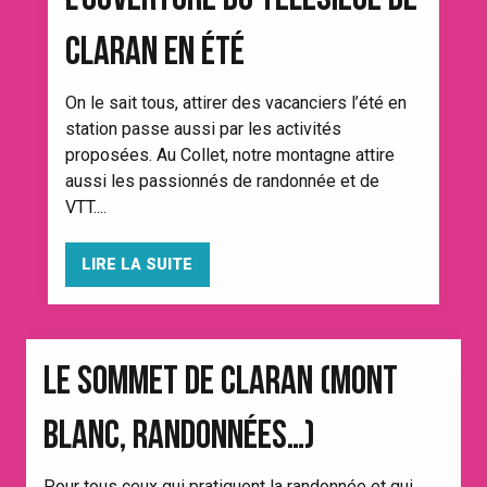
L’OUVERTURE DU TÉLÉSIÈGE DE
CLARAN EN ÉTÉ
On le sait tous, attirer des vacanciers l’été en
station passe aussi par les activités
proposées. Au Collet, notre montagne attire
aussi les passionnés de randonnée et de
VTT....
LIRE LA SUITE
LE SOMMET DE CLARAN (MONT
BLANC, RANDONNÉES…)
C
Pour tous ceux qui pratiquent la randonnée et qui