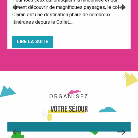
f
aiment découvrir de magnifiques paysages, le col de
c
Claran est une destination phare de nombreux
l
itinéraires depuis le Collet....
LIRE LA SUITE
ORGANISEZ
Votre séjour
AGENDA