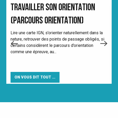
TRAVAILLER SON ORIENTATION
(PARCOURS ORIENTATION)
R
Lire une carte IGN, s’orienter naturellement dans la
l
nature, retrouver des points de passage obligés, si
n
certains considèrent le parcours d’orientation
r
comme une épreuve, au...
ON VOUS DIT TOUT ...