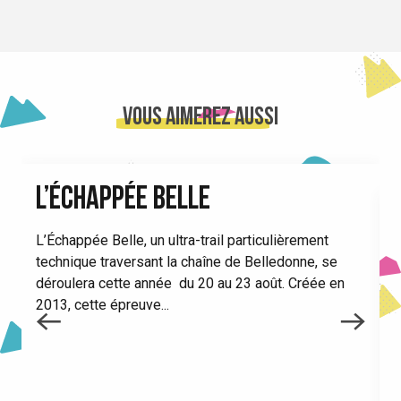
Vous aimerez aussi
L’ÉCHAPPÉE BELLE
L’Échappée Belle, un ultra-trail particulièrement
technique traversant la chaîne de Belledonne, se
L
déroulera cette année du 20 au 23 août. Créée en
n
2013, cette épreuve...
c
p