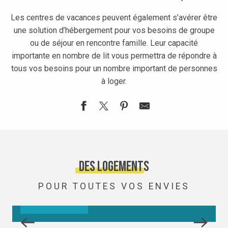
Les centres de vacances peuvent également s’avérer être
une solution d’hébergement pour vos besoins de groupe
ou de séjour en rencontre famille. Leur capacité
importante en nombre de lit vous permettra de répondre à
tous vos besoins pour un nombre important de personnes
à loger.
Les Mainiaux
Centre de montagne de la ville de Montreuil
Chalet du Schuss Valentinois
REFUGES
DES LOGEMENTS
Centre Jeanne Geraud
POUR TOUTES VOS ENVIES
Valcoline
LIRE LA SUITE