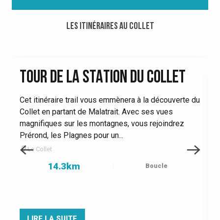
Les itinéraires au Collet
TOUR DE LA STATION DU COLLET
Cet itinéraire trail vous emmènera à la découverte du
Collet en partant de Malatrait. Avec ses vues
E
magnifiques sur les montagnes, vous rejoindrez
P
Prérond, les Plagnes pour un...
p
Le Collet
à
14.3km
Boucle
LIRE LA SUITE