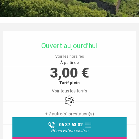
Ouverture et coordonnées
Ouvert aujourd'hui
Voir les horaires
À partir de
3,00 €
Tarif plein
Voir tous les tarifs
Animaux acceptés
+ 7 autre(s) prestation(s)
06 37 63 02
▒▒
Réservation visites