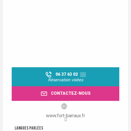
06 37 63 02
▒▒
Réservation visites
CONTACTEZ-NOUS
www.fort-barraux.fr
Langues parlées
Langues parlées