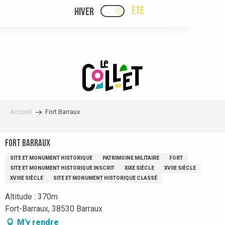
Aller
ÉTÉ
HIVER
PAGE D’ACCUEIL ACTUELLE
PAGE D’ACCUEIL ACTUELLE ÉTÉ : PASSE
au
contenu
principal
Accueil
Fort Barraux
Fort Barraux
SITE ET MONUMENT HISTORIQUE
PATRIMOINE MILITAIRE
FORT
SITE ET MONUMENT HISTORIQUE INSCRIT
XIXE SIÈCLE
XVIIE SIÈCLE
XVIIIE SIÈCLE
SITE ET MONUMENT HISTORIQUE CLASSÉ
Altitude : 370m
Fort-Barraux, 38530 Barraux
M'y rendre