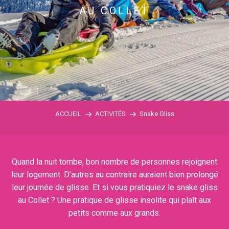
AU COLLET
ACCUEIL
ACTIVITÉS
Snake Gliss
Quand la nuit tombe, bon nombre de personnes rejoignent
leur logement. D’autres au contraire auraient bien prolongé
leur journée de glisse. Et si vous pratiquiez le snake gliss
au Collet ? Une pratique de glisse insolite qui plaît aux
petits comme aux grands.