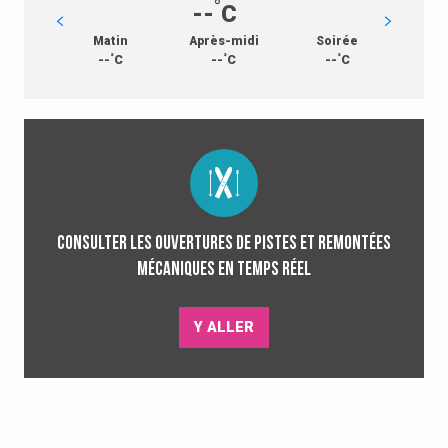
°
--
C
Matin
Après-midi
Soirée
°
°
°
--
C
--
C
--
C
Consulter les ouvertures de pistes et remontées
mécaniques en temps réel
Y ALLER