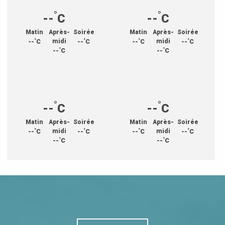
°
°
--
C
--
C
Matin
Après-
Soirée
Matin
Après-
Soirée
°
°
°
°
--
C
midi
--
C
--
C
midi
--
C
°
°
--
C
--
C
°
°
--
C
--
C
Matin
Après-
Soirée
Matin
Après-
Soirée
°
°
°
°
--
C
midi
--
C
--
C
midi
--
C
°
°
--
C
--
C