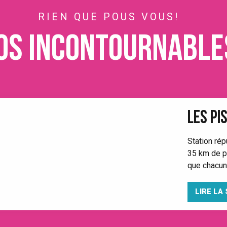
RIEN QUE POUS VOUS!
os incontournable
LES PI
Station rép
35 km de pi
que chacun p
LIRE LA 