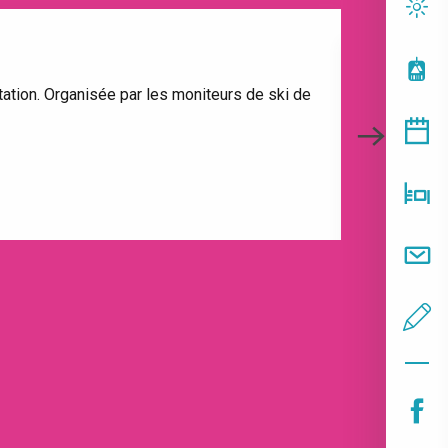
VIBREZ 
ation. Organisée par les moniteurs de ski de
Événement pha
ce...
LIRE LA S