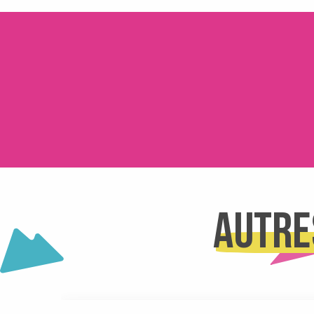
Salle hors-sacs
Casiers Salle Antoine Cros
Webcam Le Collet - Les Plagnes
Caisses des remontées mécaniques du Collet
Borne de retrait de forfaits
Bureau d'Information Touristique du Collet
Bornes de recharge éléctrique au Collet
Navette gratuite Le Collet - Prérond - Le Super Collet
Conciergerie CAUTERSERVICES
Cyril & Margaux Multiservices
Autre