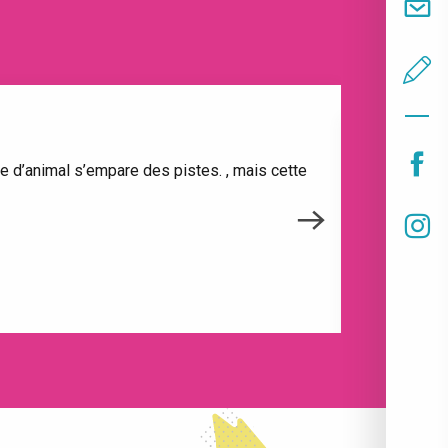
le d’animal s’empare des pistes. , mais cette
Lorsque l’o