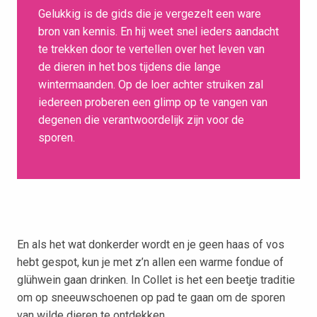
Gelukkig is de gids die je vergezelt een ware
bron van kennis. En hij weet snel ieders aandacht
te trekken door te vertellen over het leven van
de dieren in het bos tijdens die lange
wintermaanden. Op de loer achter struiken zal
iedereen proberen een glimp op te vangen van
degenen die verantwoordelijk zijn voor de
sporen.
En als het wat donkerder wordt en je geen haas of vos
hebt gespot, kun je met z’n allen een warme fondue of
glühwein gaan drinken. In Collet is het een beetje traditie
om op sneeuwschoenen op pad te gaan om de sporen
van wilde dieren te ontdekken.