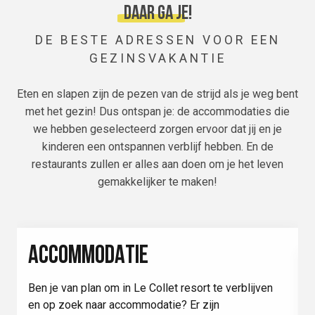
Achter de glimlach op ons...
Daar ga je!
LEES MEER OVER
DE BESTE ADRESSEN VOOR EEN
GEZINSVAKANTIE
Eten en slapen zijn de pezen van de strijd als je weg bent
met het gezin! Dus ontspan je: de accommodaties die
we hebben geselecteerd zorgen ervoor dat jij en je
kinderen een ontspannen verblijf hebben. En de
restaurants zullen er alles aan doen om je het leven
gemakkelijker te maken!
ACCOMMODATIE
Ben je van plan om in Le Collet resort te verblijven
en op zoek naar accommodatie? Er zijn
I