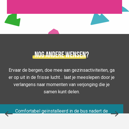
Nog andere wensen?
Ervaar de bergen, doe mee aan gezinsactiviteiten, ga
er op uit in de frisse lucht… laat je meeslepen door je
ONTDEK DE BERGEN IN EEN
verlangens naar momenten van verjonging die je
samen kunt delen.
SNEEUWLES
Comfortabel geïnstalleerd in de bus nadert de
vertrektijd. We gaan naar Isère en het skigebied van
Collet om de bergen te ontdekken in een sneeuwles.