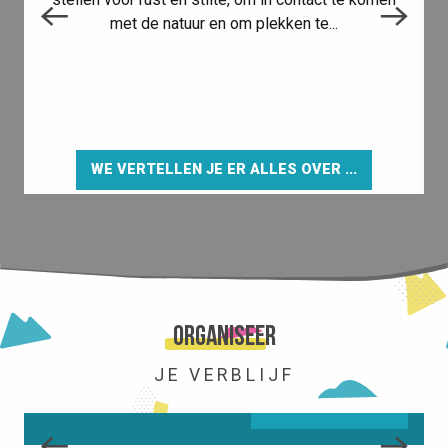
met de natuur en om plekken te...
e
WE VERTELLEN JE ER ALLES OVER ...
HET STATION
Organiseer
JE VERBLIJF
LEES MEER OVER