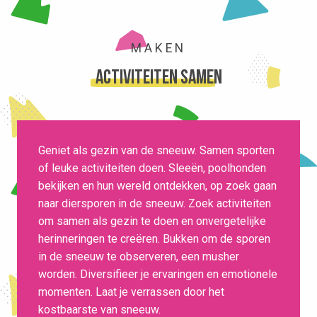
MAKEN
activiteiten samen
Geniet als gezin van de sneeuw. Samen sporten
of leuke activiteiten doen. Sleeën, poolhonden
bekijken en hun wereld ontdekken, op zoek gaan
naar diersporen in de sneeuw. Zoek activiteiten
om samen als gezin te doen en onvergetelijke
herinneringen te creëren. Bukken om de sporen
in de sneeuw te observeren, een musher
worden. Diversifieer je ervaringen en emotionele
momenten. Laat je verrassen door het
kostbaarste van sneeuw.