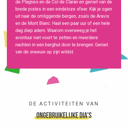
de Plagnes en de Col de Claran en geniet van de
brede pistes in een eindeloze sfeer. Kijk je ogen
uit naar de omliggende bergen, zoals de Aravis
en de Mont Blanc. Haal een paar uur of een hele
dag diep adem. Waarom overweeg je het
avontuur niet voort te zetten en meerdere
nachten in een berghut door te brengen. Geniet
van de sneeuw op zijn wildst.
DE ACTIVITEITEN VAN
ongebruikelijke dia's