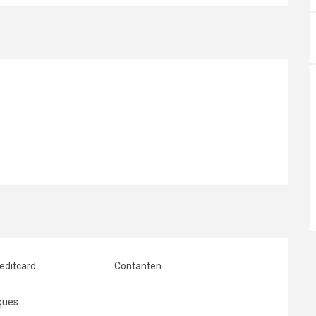
editcard
Contanten
ques