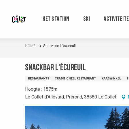
Aller
au
contenu
HET STATION
SKI
ACTIVITEIT
principal
HOME
Snackbar L'écureuil
Snackbar L'écureuil
RESTAURANTS
TRADITIONEEL RESTAURANT
KAASWINKEL
T
Hoogte : 1575m
Le Collet d'Allevard, Prérond, 38580 Le Collet