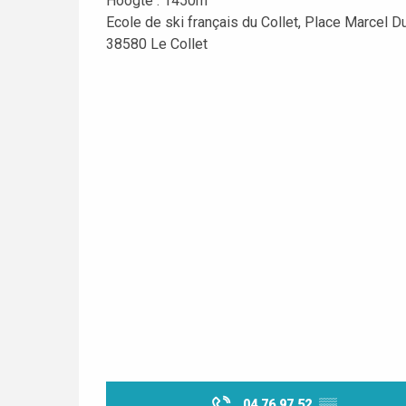
Hoogte : 1450m
Ecole de ski français du Collet, Place Marcel 
38580 Le Collet
04 76 97 52
▒▒