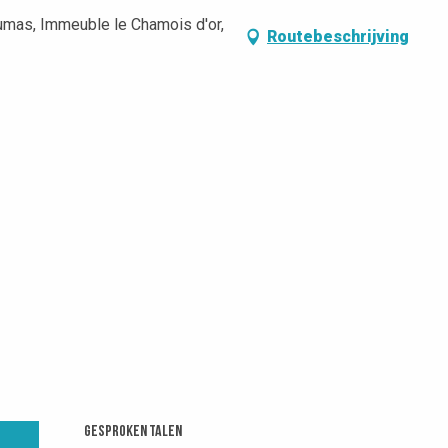
Dumas, Immeuble le Chamois d'or,
Routebeschrijving
Gesproken talen
Gesproken talen