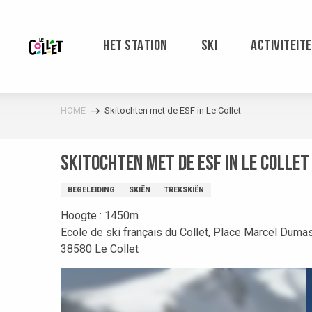
Aller
au
contenu
HET STATION
SKI
ACTIVITEIT
principal
HOME
Skitochten met de ESF in Le Collet
Skitochten met de ESF in Le Collet
BEGELEIDING
SKIËN
TREKSKIËN
Hoogte : 1450m
Ecole de ski français du Collet, Place Marcel Duma
38580 Le Collet