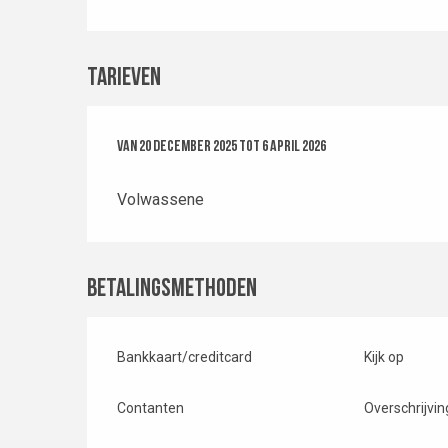
Tarieven
Van
Van
20 december 2025
20 december 2025
tot
tot
6 april 2026
6 april 2026
Volwassene
Betalingsmethoden
Bankkaart/creditcard
Kijk op
Contanten
Overschrijvin