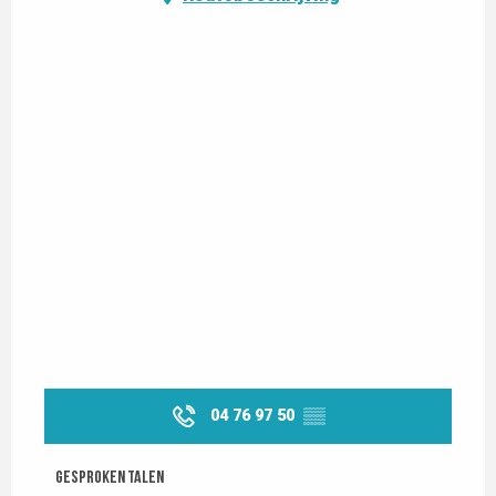
04 76 97 50
▒▒
Gesproken talen
Gesproken talen