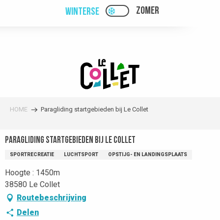
Aller
ZOMER
WINTERSE
PAGE D’ACCUEIL ACTUEL
PAGE D’ACCUEIL ACTUELLE HIVER : PAS
au
contenu
principal
HOME
Paragliding startgebieden bij Le Collet
Paragliding startgebieden bij Le Collet
SPORTRECREATIE
LUCHTSPORT
OPSTIJG- EN LANDINGSPLAATS
Hoogte : 1450m
38580 Le Collet
Routebeschrijving
Delen