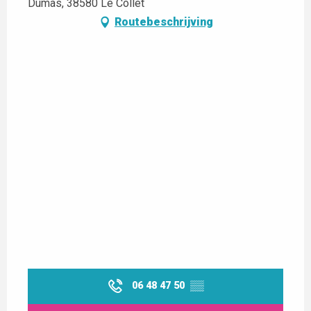
Dumas, 38580 Le Collet
Routebeschrijving
06 48 47 50
▒▒