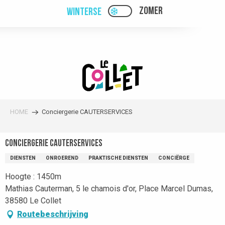
Aller
ZOMER
WINTERSE
PAGE D’ACCUEIL ACTUEL
PAGE D’ACCUEIL ACTUELLE HIVER : PAS
au
contenu
principal
HOME
Conciergerie CAUTERSERVICES
Conciergerie CAUTERSERVICES
DIENSTEN
ONROEREND
PRAKTISCHE DIENSTEN
CONCIËRGE
Hoogte : 1450m
Mathias Cauterman, 5 le chamois d'or, Place Marcel Dumas,
38580 Le Collet
Routebeschrijving