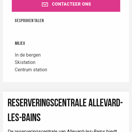
CONTACTEER ONS
Gesproken talen
Gesproken talen
Milieu
Milieu
In de bergen
Skistation
Centrum station
RESERVERINGSCENTRALE ALLEVARD-
LES-BAINS
De reserveringscentrale van Allevard-les-Bains biedt