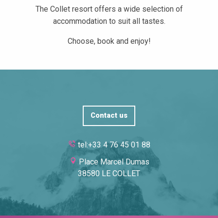
The Collet resort offers a wide selection of
accommodation to suit all tastes.
Choose, book and enjoy!
Chamois d'or N°206 apartment
Studio les Arolles A N°129
Studio Cabine Arolles E N°539
Le Chamois d'Or N°216 Studio
Contact us
Le Plein ciel N°26 apartment
La tribu du Collet apartment
tel:+33 4 76 45 01 88
Ski-to-door appartement Clos des Gentianes N°111/112
Studio Cabine Arolles E N°524
Place Marcel Dumas
Appartement Plein Ciel N°31
38580 LE COLLET
Le Clos du Tulipier
Chalet du Schuss Valentinois
Les Balcons du Collet N°26 Studio