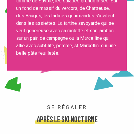
tomme de Savoie, les salades grenobloises. Sur
un fond de massif du vercors, de Chartreuse,
des Bauges, les tartines gourmandes s’invitent
dans les assiettes. La tartine savoyarde qui se
veut généreuse avec sa raclette et son jambon
sur un pain de campagne ou la Marcelline qui
allie avec subtilité, pomme, st Marcellin, sur une
belle pâte feuilletée.
SE RÉGALER
après le ski nocturne