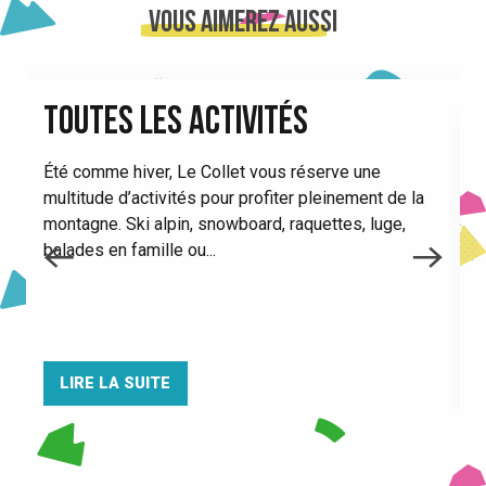
Pistes de luge au Collet
Vous aimerez aussi
Salle hors-sacs
Télésiège de Claran en piéton
Barbecue plancha sur les pistes
TOUTES LES ACTIVITÉS
Salle Antoine Cros
Aires de décollage parapente du Collet
Été comme hiver, Le Collet vous réserve une
Azimuts Aventures des Cimes - Parcours Acrobatique en Hau
multitude d’activités pour profiter pleinement de la
montagne. Ski alpin, snowboard, raquettes, luge,
balades en famille ou...
LIRE LA SUITE