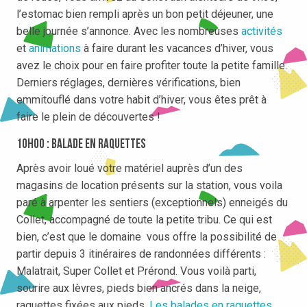
l’estomac bien rempli après un bon petit déjeuner, une
belle journée s’annonce. Avec les nombreuses
activités
et
animations
à faire durant les vacances d’hiver, vous
avez le choix pour en faire profiter toute la petite famille.
Derniers réglages, dernières vérifications, bien
emmitouflé dans votre habit d’hiver, vous êtes prêt à
faire le plein de découvertes !
10h00 : Balade en raquettes
Après avoir loué votre matériel auprès d’un des
magasins de location présents sur la station, vous voila
paré à arpenter les sentiers (exceptionnels) enneigés du
Collet, accompagné de toute la petite tribu. Ce qui est
bien, c’est que le domaine vous offre la possibilité de
partir depuis 3 itinéraires de randonnées différents :
Malatrait, Super Collet et Prérond. Vous voilà parti,
sourire aux lèvres, pieds bien ancrés dans la neige,
raquettes fixées aux pieds.
Les balades en raquettes