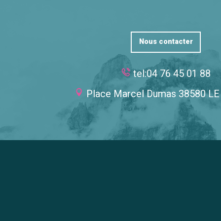
Nous contacter
tel:04 76 45 01 88
Place Marcel Dumas 38580 L