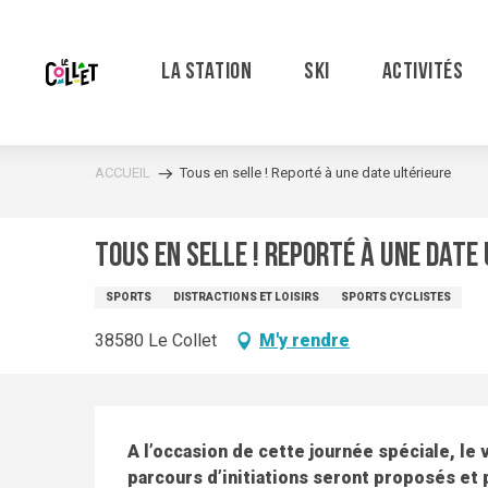
Aller
au
contenu
LA STATION
SKI
ACTIVITÉS
principal
ACCUEIL
Tous en selle ! Reporté à une date ultérieure
Tous en selle ! Reporté à une date
SPORTS
DISTRACTIONS ET LOISIRS
SPORTS CYCLISTES
38580 Le Collet
M'y rendre
Description
A l’occasion de cette journée spéciale, le 
parcours d’initiations seront proposés et p