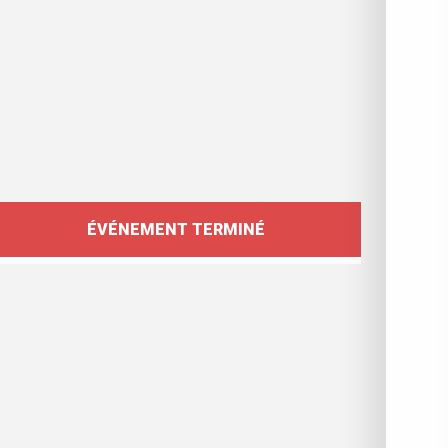
Ouverture et coordonnées
ÉVÉNEMENT TERMINÉ