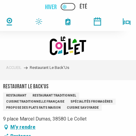
Aller
ÉTÉ
HIVER
PAGE D’ACCUEIL ACTUELLE
PAGE D’ACCUEIL ACTUELLE HIVER : PAS
au
contenu
principal
ACCUEIL
Restaurant Le Back'Us
Restaurant Le Back'Us
RESTAURANT
RESTAURANT TRADITIONNEL
CUISINE TRADITIONNELLE FRANÇAISE
SPÉCIALITÉS FROMAGÈRES
PROPOSE DES PLATS FAITS MAISON
CUISINE SAVOYARDE
9 place Marcel Dumas, 38580 Le Collet
M'y rendre