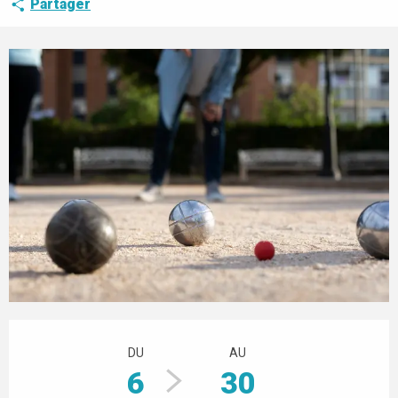
Partager
Ouverture et coordonnées
DU
AU
6
30