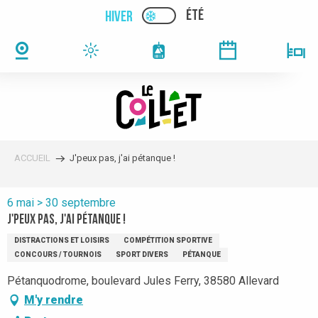
Aller
ÉTÉ
HIVER
PAGE D’ACCUEIL ACTUELLE
PAGE D’ACCUEIL ACTUELLE HIVER : PAS
au
contenu
principal
ACCUEIL
J'peux pas, j'ai pétanque !
6 mai > 30 septembre
J'peux pas, j'ai pétanque !
DISTRACTIONS ET LOISIRS
COMPÉTITION SPORTIVE
CONCOURS / TOURNOIS
SPORT DIVERS
PÉTANQUE
Pétanquodrome, boulevard Jules Ferry, 38580 Allevard
M'y rendre