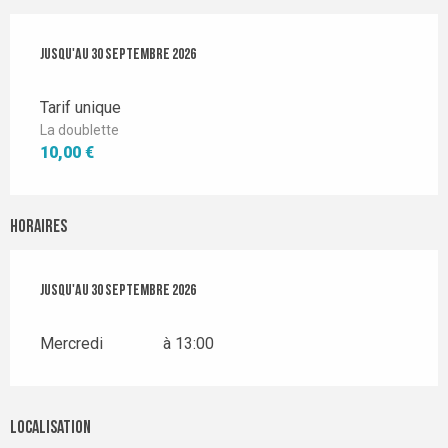
Du
Jusqu'au
6 mai 2026
30 septembre 2026
au
30 septembre 2026
Tarif unique
La doublette
10,00 €
Horaires
Du
Jusqu'au
6 mai 2026
30 septembre 2026
au
30 septembre 2026
Mercredi
à 13:00
Localisation