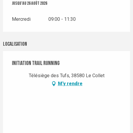
Du
Jusqu'au
8 juillet 2026
26 août 2026
au
26 août 2026
Mercredi
09:00 - 11:30
Localisation
Initiation Trail Running
Télésiège des Tufs, 38580 Le Collet
M'y rendre