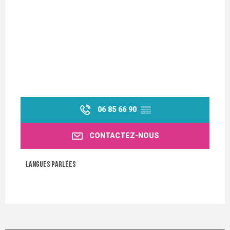
06 85 66 90
▒▒
CONTACTEZ-NOUS
Langues parlées
Langues parlées