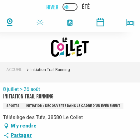
Aller
ÉTÉ
HIVER
PAGE D’ACCUEIL ACTUELLE
PAGE D’ACCUEIL ACTUELLE HIVER : PAS
au
contenu
principal
ACCUEIL
Initiation Trail Running
8 juillet > 26 août
Initiation Trail Running
SPORTS
INITIATION / DÉCOUVERTE DANS LE CADRE D'UN ÉVÉNEMENT
Télésiège des Tufs, 38580 Le Collet
M'y rendre
Partager