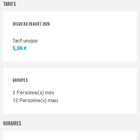
Tarifs
Du
Jusqu'au
8 juillet 2026
26 août 2026
au
26 août 2026
Tarif unique
5,00 €
Groupes
Groupes
3 Personne(s) mini
12 Personne(s) maxi
Horaires