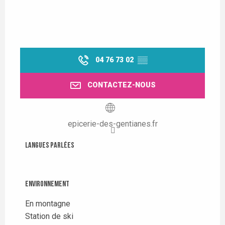
04 76 73 02
▒▒
CONTACTEZ-NOUS
epicerie-des-gentianes.fr
Langues parlées
Langues parlées
Environnement
Environnement
En montagne
Station de ski