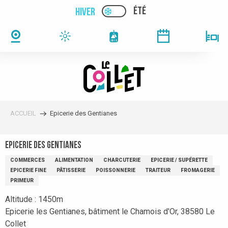
Aller
ÉTÉ
HIVER
PAGE D’ACCUEIL ACTUELLE
PAGE D’ACCUEIL ACTUELLE HIVER : PAS
au
contenu
principal
ACCUEIL
Epicerie des Gentianes
Epicerie des Gentianes
COMMERCES
ALIMENTATION
CHARCUTERIE
EPICERIE / SUPÉRETTE
EPICERIE FINE
PÂTISSERIE
POISSONNERIE
TRAITEUR
FROMAGERIE
PRIMEUR
Altitude : 1450m
Epicerie les Gentianes, bâtiment le Chamois d'Or, 38580 Le
Collet