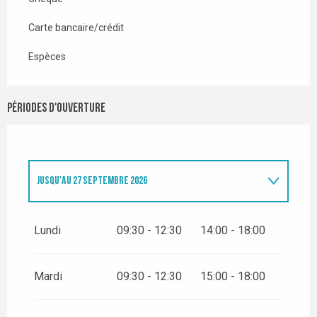
Carte bancaire/crédit
Espèces
Périodes d'ouverture
JUSQU'AU
27 SEPTEMBRE 2026
DU
1 JANVIER 2026
AU
1 FÉVRIER 2026
Lundi
09:30 - 12:30
14:00 - 18:00
DU
2 FÉVRIER 2026
AU
1 MARS 2026
Mardi
09:30 - 12:30
15:00 - 18:00
DU
2 MARS 2026
AU
7 JUIN 2026