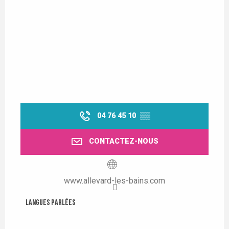
04 76 45 10
▒▒
CONTACTEZ-NOUS
www.allevard-les-bains.com
Langues parlées
Langues parlées