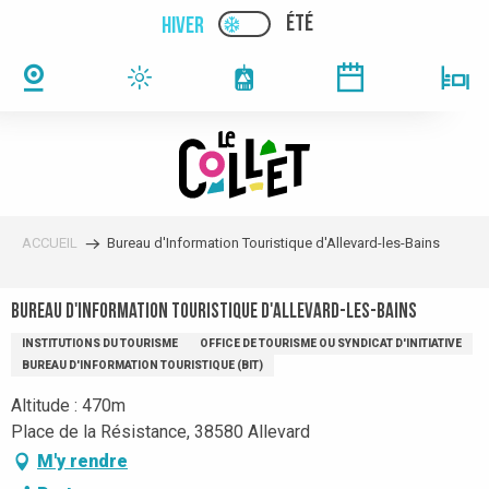
Aller
ÉTÉ
HIVER
PAGE D’ACCUEIL ACTUELLE
PAGE D’ACCUEIL ACTUELLE HIVER : PAS
au
contenu
principal
ACCUEIL
Bureau d'Information Touristique d'Allevard-les-Bains
Bureau d'Information Touristique d'Allevard-les-Bains
INSTITUTIONS DU TOURISME
OFFICE DE TOURISME OU SYNDICAT D'INITIATIVE
BUREAU D'INFORMATION TOURISTIQUE (BIT)
Altitude : 470m
Place de la Résistance, 38580 Allevard
M'y rendre