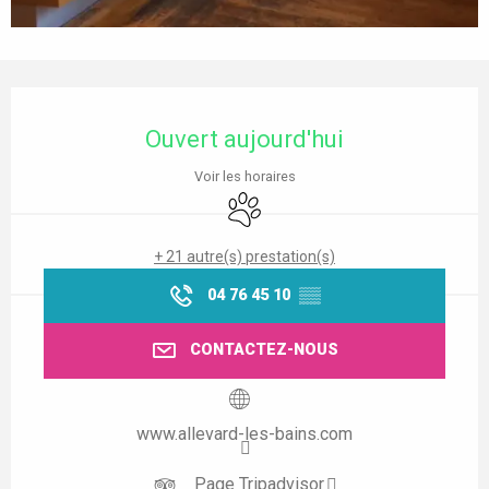
Ouverture et coordonnées
Ouvert aujourd'hui
Voir les horaires
Animaux acceptés
+ 21 autre(s) prestation(s)
04 76 45 10
▒▒
CONTACTEZ-NOUS
www.allevard-les-bains.com
Page Tripadvisor