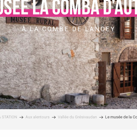
usée la Comba d’Au
À LA COMBE DE LANCEY
A STATION
Aux alentours
Vallée du Grésivaudan
Le musée de la C