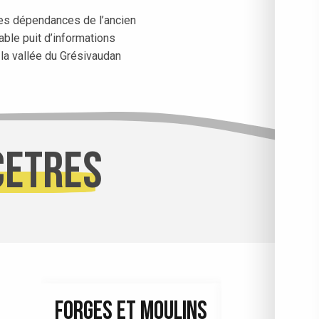
 les dépendances de l’ancien
able puit d’informations
 la vallée du Grésivaudan
cêtres
FORGES ET MOULINS
VALLÉ