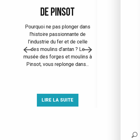
DE PINSOT
GRÉSIV
Pourquoi ne pas plonger dans
Entre coin de
l’histoire passionnante de
vestiges historiq
l’industrie du fer et de celle
du Grésivaudan s
des moulins d’antan ? Le
de cours d’eau e
musée des forges et moulins à
de Chartreuse e
Pinsot, vous replonge dans...
Belledonne. Anci
LIRE LA SUITE
LIRE LA