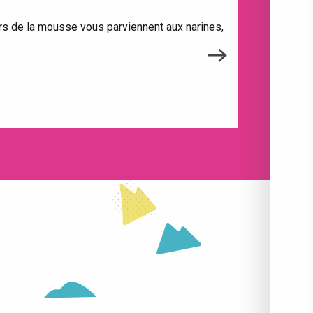
rs de la mousse vous parviennent aux narines,
Il est de c
ACTIVITÉS