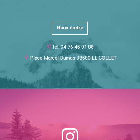
Nous écrire
tel: 04 76 45 01 88
Place Marcel Dumas 38580 LE COLLET