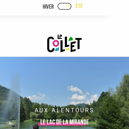
Aller
ÉTÉ
HIVER
PAGE D’ACCUEIL ACTUELLE
PAGE D’ACCUEIL ACTUELLE ÉTÉ : PASSE
au
contenu
principal
AUX ALENTOURS
Le lac de la Mirande