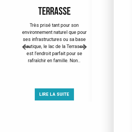
TERRASSE
COMBA D’
Très prisé tant pour son
Incontournable
environnement naturel que pour
séjourne au Colle
ses infrastructures ou sa base
Comba d’Autrafé 
nautique, le lac de la Terrasse
les dépendance
est l’endroit parfait pour se
château de l
rafraîchir en famille. Non...
Lancey. Musée rur
LIRE LA SUITE
LIRE LA