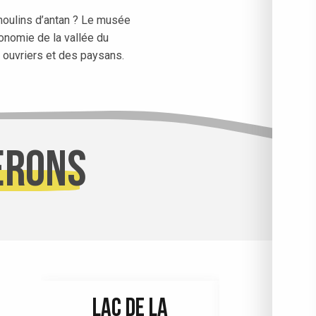
 moulins d’antan ? Le musée
conomie de la vallée du
s ouvriers et des paysans.
erons
LAC DE LA
LE MUSÉ