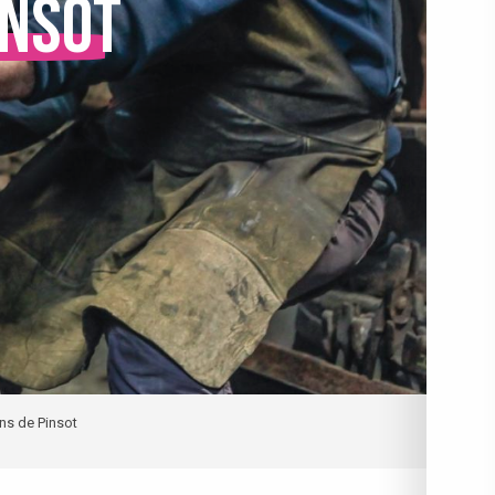
insot
ns de Pinsot