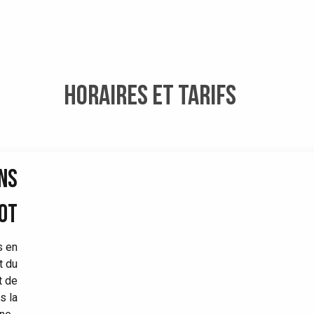
HORAIRES ET TARIFS
NS
SOT
s en
t du
t de
s la