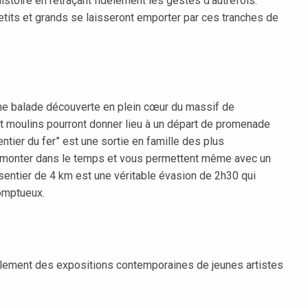
istoire en retraçant fidèlement les gestes d’autrefois.
 petits et grands se laisseront emporter par ces tranches de
 une balade découverte en plein cœur du massif de
 et moulins pourront donner lieu à un départ de promenade
entier du fer” est une sortie en famille des plus
à remonter dans le temps et vous permettent même avec un
 sentier de 4 km est une véritable évasion de 2h30 qui
somptueux.
également des expositions contemporaines de jeunes artistes