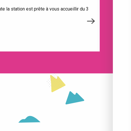
te la station est prête à vous accueillir du 3
Si le ma
ACTIVITÉS