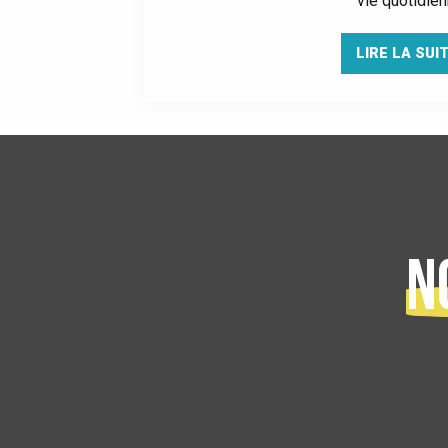
vie quotidienn
LIRE LA SUI
N