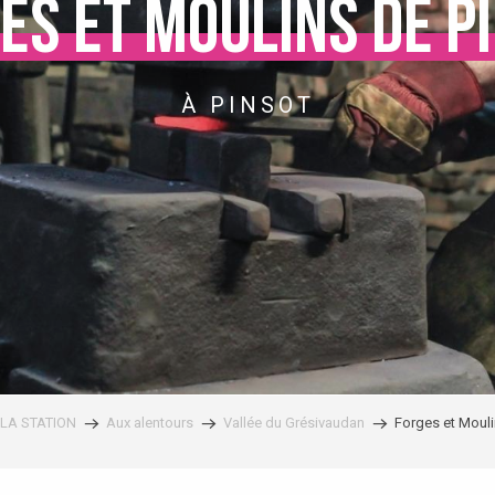
es et moulins de P
À PINSOT
LA STATION
Aux alentours
Vallée du Grésivaudan
Forges et Mouli