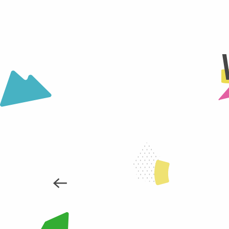
Minigolf
Structures gonflables au Collet
City stade
Trampoline au Collet
Restaurant le Very
Restaurant Le Back'Us
Le tétras lyre
Le Chamois 1450
Espace activités ludiques de Malatrait
NOS VISITES
Ventrigliss
Snack Bar L'écureuil
Visitez le patrimoine culturel et historique du p
laissera...
LIRE LA SUITE