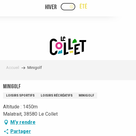
Aller
ÉTÉ
HIVER
PAGE D’ACCUEIL ACTUELLE
PAGE D’ACCUEIL ACTUELLE ÉTÉ : PASSE
au
contenu
principal
Accueil
Minigolf
Minigolf
LOISIRS SPORTIFS
LOISIRS RÉCRÉATIFS
MINIGOLF
Altitude : 1450m
Malatrait, 38580 Le Collet
M'y rendre
Partager