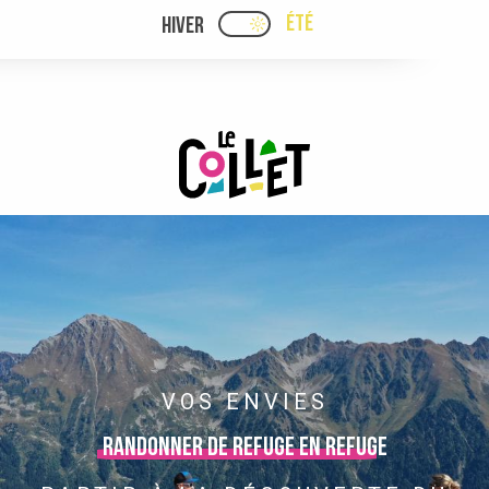
Aller
ÉTÉ
HIVER
PAGE D’ACCUEIL ACTUELLE
PAGE D’ACCUEIL ACTUELLE ÉTÉ : PASSE
au
contenu
principal
VOS ENVIES
Randonner de refuge en refuge